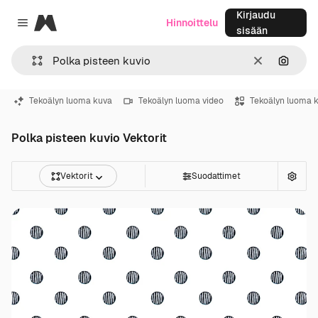
Kirjaudu
Magnific
Hinnoittelu
Close menu
sisään
Selkeä
Hae ku
Tekoälyn luoma kuva
Tekoälyn luoma video
Tekoälyn luoma 
Polka pisteen kuvio Vektorit
Vektorit
Suodattimet