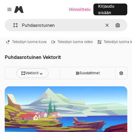
Kirjaudu
Magnific
Hinnoittelu
Close menu
sisään
Selkeä
Hae ku
Tekoälyn luoma kuva
Tekoälyn luoma video
Tekoälyn luoma 
Puhdasrotuinen Vektorit
Vektorit
Suodattimet