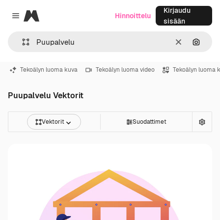
Kirjaudu
Magnific
Hinnoittelu
Close menu
sisään
Selkeä
Hae ku
Tekoälyn luoma kuva
Tekoälyn luoma video
Tekoälyn luoma 
Puupalvelu Vektorit
Vektorit
Suodattimet