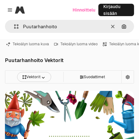
Kirjaudu
Magnific
Hinnoittelu
Close menu
sisään
Selkeä
Hae ku
Tekoälyn luoma kuva
Tekoälyn luoma video
Tekoälyn luoma 
Puutarhanhoito Vektorit
Vektorit
Suodattimet