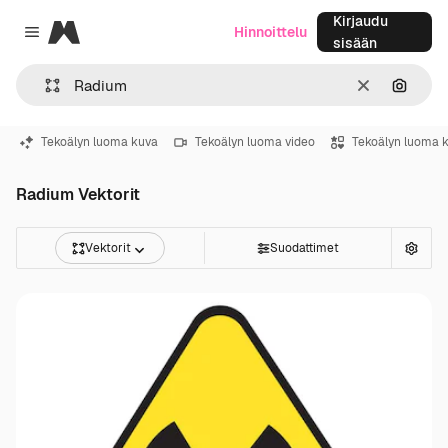
Kirjaudu
Magnific
Hinnoittelu
Close menu
sisään
Selkeä
Hae ku
Tekoälyn luoma kuva
Tekoälyn luoma video
Tekoälyn luoma 
Radium Vektorit
Vektorit
Suodattimet