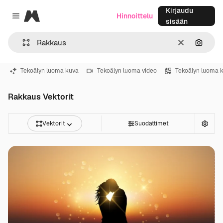
Kirjaudu
Magnific
Hinnoittelu
Close menu
sisään
Selkeä
Hae ku
Tekoälyn luoma kuva
Tekoälyn luoma video
Tekoälyn luoma 
Rakkaus Vektorit
Vektorit
Suodattimet