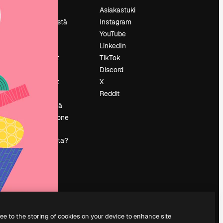
Hinnoittelu
Asiakastuki
Tietoja meistä
Instagram
Reviews
YouTube
Urat
LinkedIn
tö
Hakutrendit
TikTok
Blogi
Discord
Tapahtumat
X
s
Slidesgo
Reddit
Myy sisältöä
Lehdistöhuone
Etsitkö
magnific.ai:ta?
ree to the storing of cookies on your device to enhance site