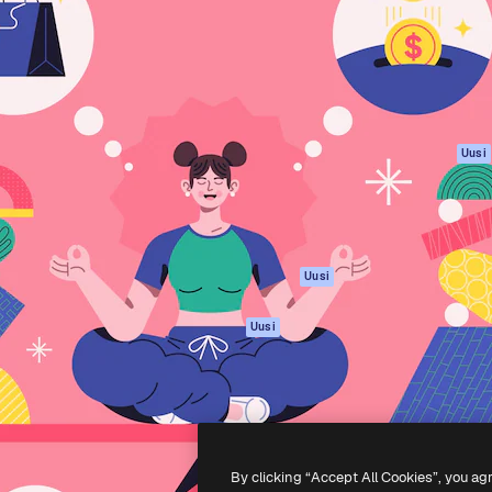
rhaiden töidesi
Spaces
Academy
Yli miljoona tilaajaa
Tekoälyavustaja
Dokumentaatio
mmattilaisten, yritysten,
Tekoälyllä toimiva
Tuki
studioiden joukossa.
kuvageneraattori
Käyttöehdot
Tekoälyllä toimiva
Tietosuojakäytän
videogeneraattori
Alkuperäiset
Uusi
Tekoälyllä toimiva
Evästepolitiikka
äänigeneraattori
Luottamuskesku
Kuvapankkisisältö
Kumppanit
MCP
Yrityksille
Claudelle ja
Uusi
ChatGPT:lle
Agentit
Uusi
API
Mobiilisovellus
Kaikki Magnific-
työkalut
By clicking “Accept All Cookies”, you ag