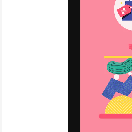
Luova alusta pa
toteuttamiseen. 
luovien alojen a
toimistojen ja 
Suomi