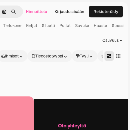
Hinnoittelu
Kirjaudu sisään
Rekisteröidy
keä
Hae kuvan perusteella
Haku
Tietokone
Ketjut
Siluetti
Pullot
Savuke
Haaste
Stressi
Osuvuus
Ihmiset
Tiedostotyyppi
Tyyli
Edistynyt
Yritys
Ota yhteyttä