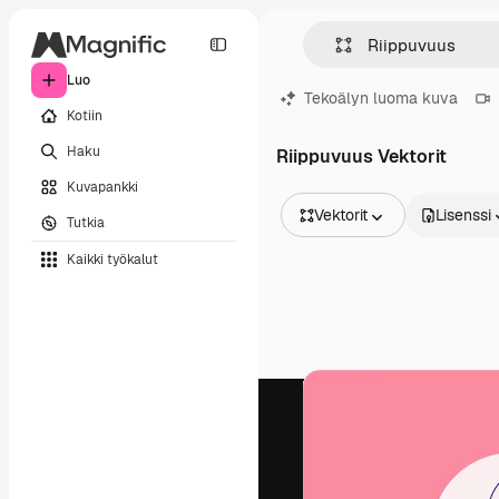
Luo
Tekoälyn luoma kuva
Kotiin
Haku
Riippuvuus Vektorit
Kuvapankki
Vektorit
Lisenssi
Tutkia
Kaikki kuvat
Kaikki työkalut
Vektorit
Kuvituksia
Valokuvat
PSD
Mallipohja
Mallikuvat
Videot
Videomateriaali
Liikegrafiikka
Videopohjat
Kuvakkeet
3D mallit
Fontit