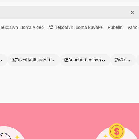
Sel
Tekoälyn luoma video
Tekoälyn luoma kuvake
Puhelin
Varjo
Tekoälyllä luodut
Suuntautuminen
Väri
Tuotteet
Aloita