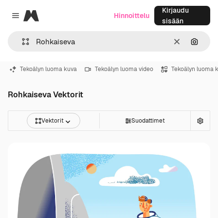
Kirjaudu
Magnific
Hinnoittelu
Close menu
sisään
Selkeä
Hae ku
Tekoälyn luoma kuva
Tekoälyn luoma video
Tekoälyn luoma 
Rohkaiseva Vektorit
Vektorit
Suodattimet