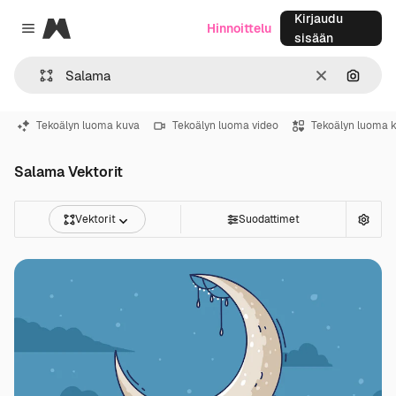
Kirjaudu
Magnific
Hinnoittelu
Close menu
sisään
Selkeä
Hae ku
Tekoälyn luoma kuva
Tekoälyn luoma video
Tekoälyn luoma 
Salama Vektorit
Vektorit
Suodattimet