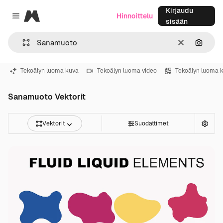
Kirjaudu
Magnific
Hinnoittelu
Close menu
sisään
Selkeä
Hae ku
Tekoälyn luoma kuva
Tekoälyn luoma video
Tekoälyn luoma 
Sanamuoto Vektorit
Vektorit
Suodattimet