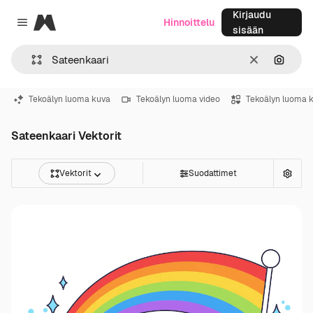
Kirjaudu
Magnific
Hinnoittelu
Close menu
sisään
Selkeä
Hae ku
Tekoälyn luoma kuva
Tekoälyn luoma video
Tekoälyn luoma 
Sateenkaari Vektorit
Vektorit
Suodattimet