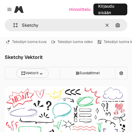
Kirjaudu
Magnific
Hinnoittelu
Close menu
sisään
Selkeä
Hae ku
Tekoälyn luoma kuva
Tekoälyn luoma video
Tekoälyn luoma 
Sketchy Vektorit
Vektorit
Suodattimet