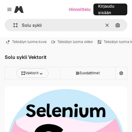
Kirjaudu
Magnific
Hinnoittelu
Close menu
sisään
Selkeä
Hae ku
Tekoälyn luoma kuva
Tekoälyn luoma video
Tekoälyn luoma 
Solu sykli Vektorit
Vektorit
Suodattimet