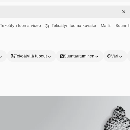
Sel
Tekoälyn luoma video
Tekoälyn luoma kuvake
Mallit
Suunnit
Tekoälyllä luodut
Suuntautuminen
Väri
Tuotteet
Aloita