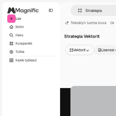
Luo
Tekoälyn luoma kuva
Kotiin
Haku
Strategia Vektorit
Kuvapankki
Vektorit
Lisenssi
Tutkia
Kaikki kuvat
Kaikki työkalut
Vektorit
Kuvituksia
Valokuvat
PSD
Mallipohja
Mallikuvat
Videot
Videomateriaali
Liikegrafiikka
Videopohjat
Kuvakkeet
3D mallit
Fontit