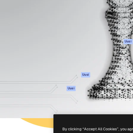
rhaiden töidesi
Spaces
Academy
Yli miljoona tilaajaa
Tekoälyavustaja
Dokumentaatio
mmattilaisten, yritysten,
Tekoälyllä toimiva
Tuki
studioiden joukossa.
kuvageneraattori
Käyttöehdot
Tekoälyllä toimiva
Tietosuojakäytän
videogeneraattori
Alkuperäiset
Uusi
Tekoälyllä toimiva
Evästepolitiikka
äänigeneraattori
Luottamuskesku
Kuvapankkisisältö
Kumppanit
MCP
Yrityksille
Claudelle ja
Uusi
ChatGPT:lle
Agentit
Uusi
API
Mobiilisovellus
Kaikki Magnific-
työkalut
By clicking “Accept All Cookies”, you ag