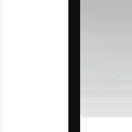
Luova alusta pa
toteuttamiseen. 
luovien alojen a
toimistojen ja 
Suomi