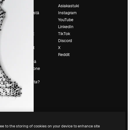
Hinnoittelu
Asiakastuki
Tietoja meistä
Instagram
Reviews
YouTube
Urat
LinkedIn
tö
Hakutrendit
TikTok
Blogi
Discord
Tapahtumat
X
s
Slidesgo
Reddit
Myy sisältöä
Lehdistöhuone
Etsitkö
magnific.ai:ta?
ree to the storing of cookies on your device to enhance site