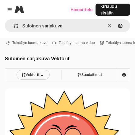
Kirjaudu
Magnific
Hinnoittelu
Close menu
sisään
Selkeä
Hae ku
Tekoälyn luoma kuva
Tekoälyn luoma video
Tekoälyn luoma 
Suloinen sarjakuva Vektorit
Vektorit
Suodattimet