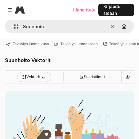
Kirjaudu
Magnific
Hinnoittelu
Close menu
sisään
Selkeä
Hae ku
Tekoälyn luoma kuva
Tekoälyn luoma video
Tekoälyn luoma 
Suunhoito Vektorit
Vektorit
Suodattimet