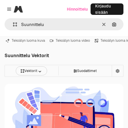
Kirjaudu
Magnific
Hinnoittelu
Close menu
sisään
Selkeä
Hae ku
Tekoälyn luoma kuva
Tekoälyn luoma video
Tekoälyn luoma 
Suunnittelu Vektorit
Vektorit
Suodattimet