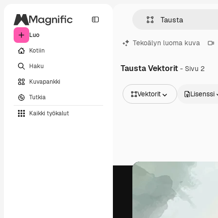
Luo
Tekoälyn luoma kuva
Kotiin
Haku
Tausta Vektorit
- Sivu 2
Kuvapankki
Vektorit
Lisenssi
Tutkia
Kaikki kuvat
Kaikki työkalut
Vektorit
Kuvituksia
Valokuvat
PSD
Mallipohja
Mallikuvat
Videot
Videomateriaali
Liikegrafiikka
Videopohjat
Kuvakkeet
3D mallit
Fontit