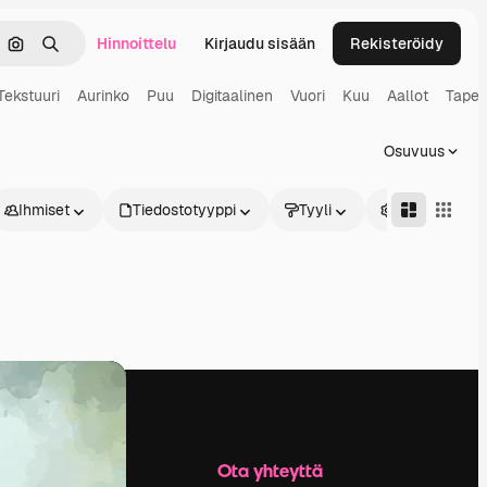
Hinnoittelu
Kirjaudu sisään
Rekisteröidy
keä
Hae kuvan perusteella
Haku
Tekstuuri
Aurinko
Puu
Digitaalinen
Vuori
Kuu
Aallot
Tapett
Osuvuus
Ihmiset
Tiedostotyyppi
Tyyli
Edistynyt
Yritys
Ota yhteyttä