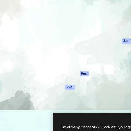
rhaiden töidesi
Spaces
Academy
Yli miljoona tilaajaa
Tekoälyavustaja
Dokumentaatio
mmattilaisten, yritysten,
Tekoälyllä toimiva
Tuki
studioiden joukossa.
kuvageneraattori
Käyttöehdot
Tekoälyllä toimiva
Tietosuojakäytän
videogeneraattori
Alkuperäiset
Uusi
Tekoälyllä toimiva
Evästepolitiikka
äänigeneraattori
Luottamuskesku
Kuvapankkisisältö
Kumppanit
MCP
Yrityksille
Claudelle ja
Uusi
ChatGPT:lle
Agentit
Uusi
API
Mobiilisovellus
Kaikki Magnific-
työkalut
By clicking “Accept All Cookies”, you ag