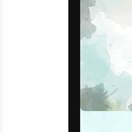
Luova alusta pa
toteuttamiseen. 
luovien alojen a
toimistojen ja 
Suomi