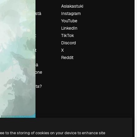
Hinnoittelu
Asiakastuki
Tietoja meistä
Instagram
Reviews
YouTube
Urat
LinkedIn
tö
Hakutrendit
TikTok
Blogi
Discord
Tapahtumat
X
s
Slidesgo
Reddit
Myy sisältöä
Lehdistöhuone
Etsitkö
magnific.ai:ta?
ree to the storing of cookies on your device to enhance site