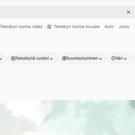
Sel
Tekoälyn luoma video
Tekoälyn luoma kuvake
Auto
Joulu
Tekoälyllä luodut
Suuntautuminen
Väri
Tuotteet
Aloita