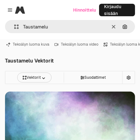
Kirjaudu
Magnific
Hinnoittelu
Close menu
sisään
Selkeä
Hae ku
Tekoälyn luoma kuva
Tekoälyn luoma video
Tekoälyn luoma 
Taustamelu Vektorit
Vektorit
Suodattimet