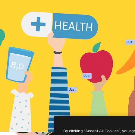
rhaiden töidesi
Spaces
Academy
Yli miljoona tilaajaa
Tekoälyavustaja
Dokumentaatio
mmattilaisten, yritysten,
Tekoälyllä toimiva
Tuki
studioiden joukossa.
kuvageneraattori
Käyttöehdot
Tekoälyllä toimiva
Tietosuojakäytän
videogeneraattori
Alkuperäiset
Uusi
Tekoälyllä toimiva
Evästepolitiikka
äänigeneraattori
Luottamuskesku
Kuvapankkisisältö
Kumppanit
MCP
Yrityksille
Claudelle ja
Uusi
ChatGPT:lle
Agentit
Uusi
API
Mobiilisovellus
Kaikki Magnific-
työkalut
By clicking “Accept All Cookies”, you ag