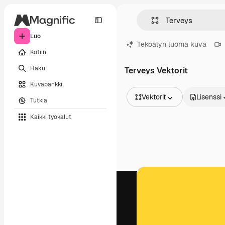
Luo
Tekoälyn luoma kuva
Kotiin
Haku
Terveys Vektorit
Kuvapankki
Vektorit
Lisenssi
Tutkia
Kaikki kuvat
Kaikki työkalut
Vektorit
Kuvituksia
Valokuvat
PSD
Mallipohja
Mallikuvat
Videot
Videomateriaali
Liikegrafiikka
Videopohjat
Kuvakkeet
3D mallit
Fontit