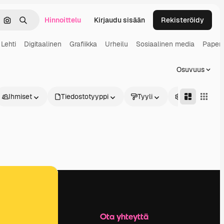
Hinnoittelu
Kirjaudu sisään
Rekisteröidy
keä
Hae kuvan perusteella
Haku
Lehti
Digitaalinen
Grafiikka
Urheilu
Sosiaalinen media
Paperi
Osuvuus
Ihmiset
Tiedostotyyppi
Tyyli
Edistynyt
Yritys
Ota yhteyttä