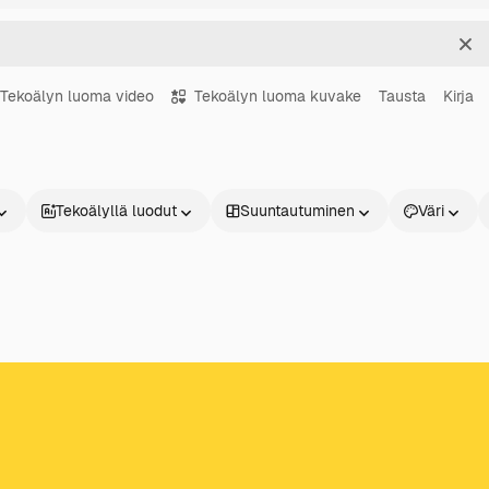
Sel
Tekoälyn luoma video
Tekoälyn luoma kuvake
Tausta
Kirja
Tekoälyllä luodut
Suuntautuminen
Väri
Tuotteet
Aloita