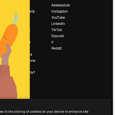
Hinnoittelu
Asiakastuki
Tietoja meistä
Instagram
Reviews
YouTube
Urat
LinkedIn
tö
Hakutrendit
TikTok
Blogi
Discord
Tapahtumat
X
s
Slidesgo
Reddit
Myy sisältöä
Lehdistöhuone
Etsitkö
magnific.ai:ta?
ree to the storing of cookies on your device to enhance site