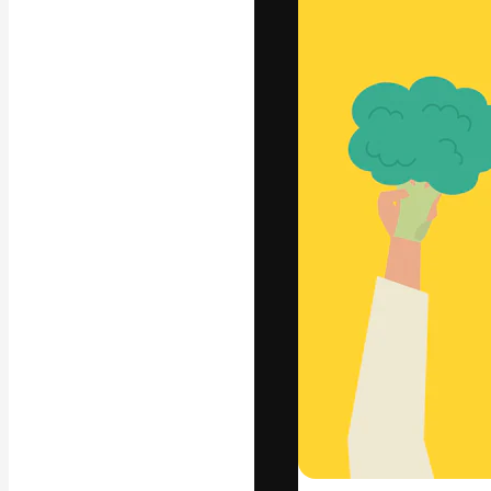
Luova alusta pa
toteuttamiseen. 
luovien alojen a
toimistojen ja 
Suomi