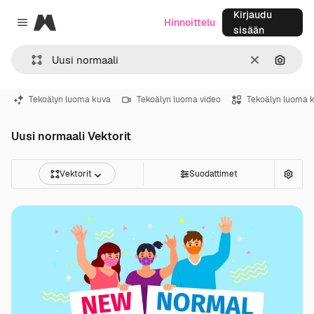
Kirjaudu
Magnific
Hinnoittelu
Close menu
sisään
Selkeä
Hae ku
Tekoälyn luoma kuva
Tekoälyn luoma video
Tekoälyn luoma 
Uusi normaali Vektorit
Vektorit
Suodattimet