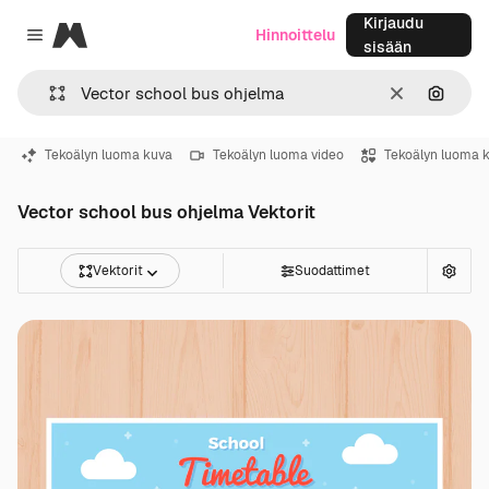
Kirjaudu
Magnific
Hinnoittelu
Close menu
sisään
Selkeä
Hae ku
Tekoälyn luoma kuva
Tekoälyn luoma video
Tekoälyn luoma 
Vector school bus ohjelma Vektorit
Vektorit
Suodattimet