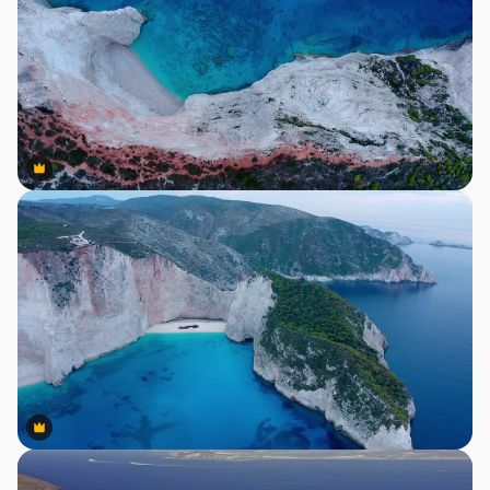
Premium
Premium
Premium
Premium