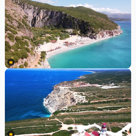
Premium
Premium