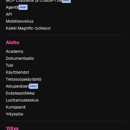
MCP Claudelle ja ChatGPT:lle
Uusi
Agentit
Uusi
API
Mobiilisovellus
Kaikki Magnific-työkalut
Aloita
Academy
Dokumentaatio
Tuki
Käyttöehdot
Tietosuojakäytäntö
Alkuperäiset
Uusi
Evästepolitiikka
Luottamuskeskus
Kumppanit
Yrityksille
Yritys