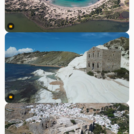
Premium
Premium
Premium
Premium