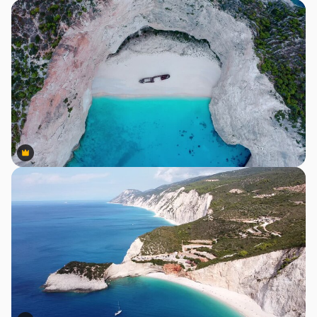
Premium
Premium