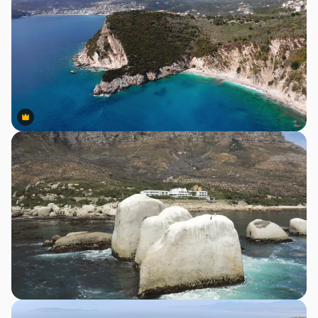
Premium
Premium