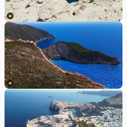
Premium
Premium
Premium
Premium