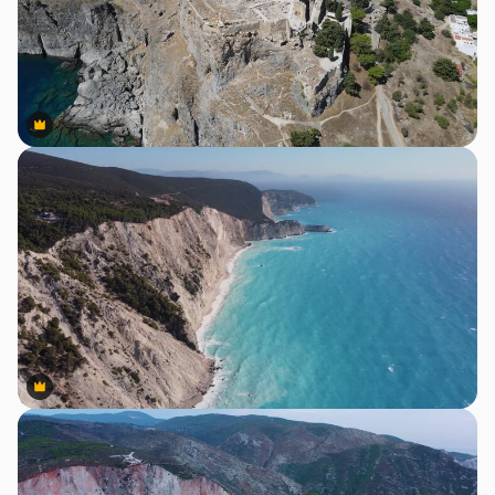
Premium
Premium
Premium
Premium