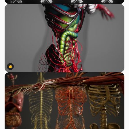
Premium
Premium
Premium
Premium