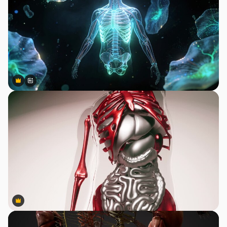
Premium
Premium
Tekoälyn luoma
Premium
Premium