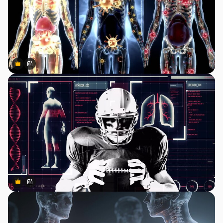
Premium
Premium
Tekoälyn luoma
Premium
Premium
Tekoälyn luoma