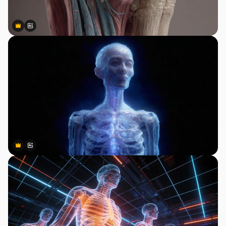
Premium
Premium
Tekoälyn luoma
Premium
Premium
Tekoälyn luoma