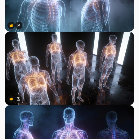
Premium
Premium
Tekoälyn luoma
Premium
Premium
Tekoälyn luoma