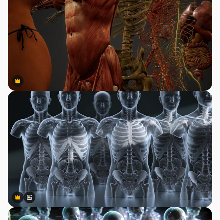
Premium
Premium
Premium
Premium
Tekoälyn luoma