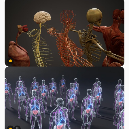
Premium
Premium