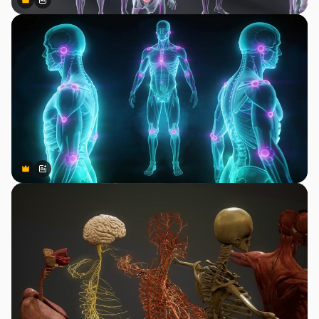
Premium
Premium
Tekoälyn luoma
Premium
Premium
Tekoälyn luoma