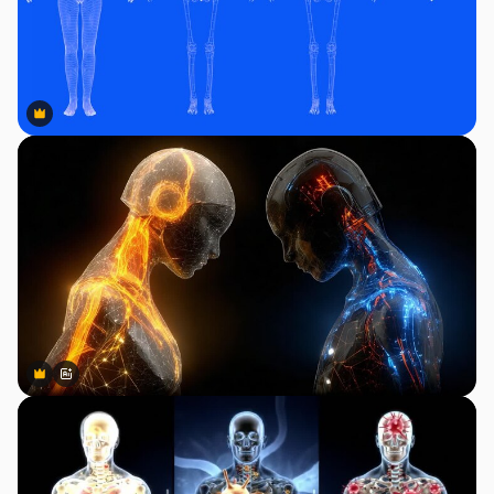
Premium
Premium
Premium
Premium
Tekoälyn luoma