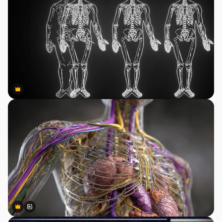
Premium
Premium
Premium
Premium
Tekoälyn luoma