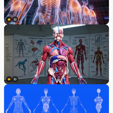
Premium
Premium
Tekoälyn luoma
Premium
Premium
Tekoälyn luoma