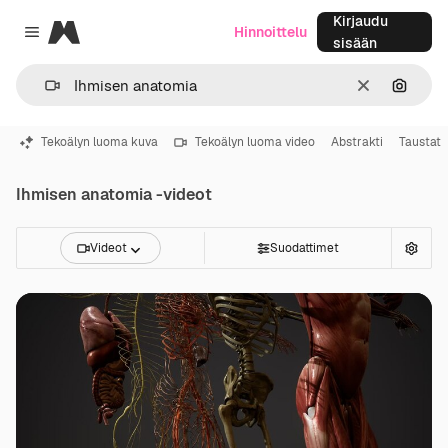
Kirjaudu
Magnific
Hinnoittelu
Close menu
sisään
Selkeä
Hae ku
Tekoälyn luoma kuva
Tekoälyn luoma video
Abstrakti
Taustat
Ihmisen anatomia -videot
Videot
Suodattimet