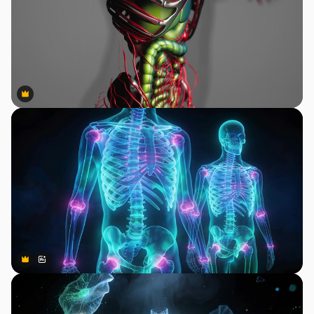
Premium
Premium
Premium
Premium
Tekoälyn luoma