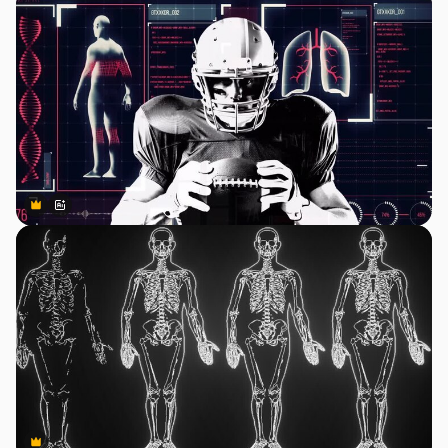
Premium
Premium
Tekoälyn luoma