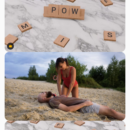
Premium
Premium