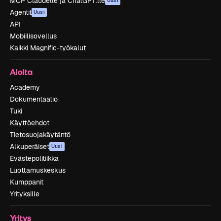
MCP Claudelle ja ChatGPT:lle
Uusi
Agentit
Uusi
API
Mobiilisovellus
Kaikki Magnific-työkalut
Aloita
Academy
Dokumentaatio
Tuki
Käyttöehdot
Tietosuojakäytäntö
Alkuperäiset
Uusi
Evästepolitiikka
Luottamuskeskus
Kumppanit
Yrityksille
Yritys