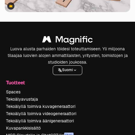
Premium
Premium
Luova alusta parhaiden töidesi toteuttamiseen. Yli miljoona
tilaajaa luovien alojen ammattilaisten, yritysten, toimistojen ja
studioiden joukossa.
Suomi
Tuotteet
Spaces
Tekoälyavustaja
Tekoälyllä toimiva kuvageneraattori
Tekoälyllä toimiva videogeneraattori
Tekoälyllä toimiva äänigeneraattori
Kuvapankkisisältö