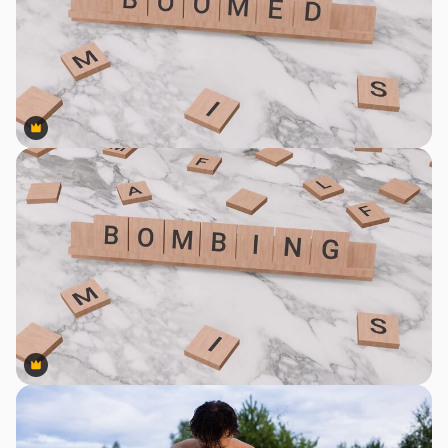
Premium
Premium
Premium
Premium