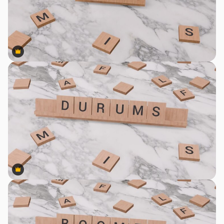
Premium
Premium
Premium
Premium