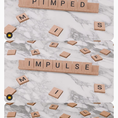
Premium
Premium
Premium
Premium