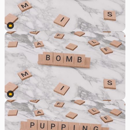
Premium
Premium
Premium
Premium