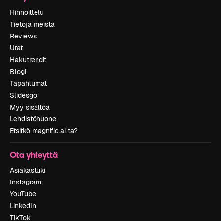
Hinnoittelu
Tietoja meistä
Reviews
Urat
Hakutrendit
Blogi
Tapahtumat
Slidesgo
Myy sisältöä
Lehdistöhuone
Etsitkö magnific.ai:ta?
Ota yhteyttä
Asiakastuki
Instagram
YouTube
LinkedIn
TikTok