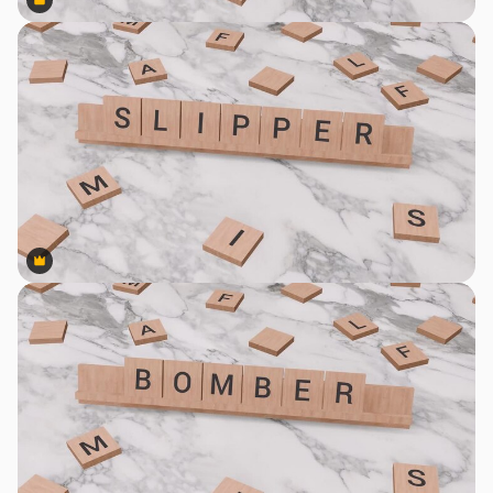
Premium
Premium
Premium
Premium