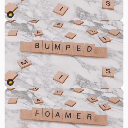
Premium
Premium
Premium
Premium