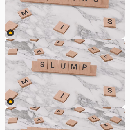
Premium
Premium
Premium
Premium