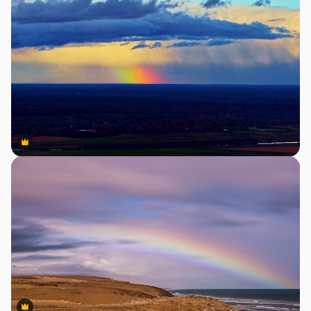
Premium
Premium