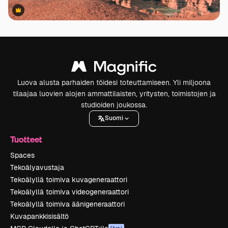
Premium
Premium
Luova alusta parhaiden töidesi toteuttamiseen. Yli miljoona
tilaajaa luovien alojen ammattilaisten, yritysten, toimistojen ja
studioiden joukossa.
Suomi
Tuotteet
Spaces
Tekoälyavustaja
Tekoälyllä toimiva kuvageneraattori
Tekoälyllä toimiva videogeneraattori
Tekoälyllä toimiva äänigeneraattori
Kuvapankkisisältö