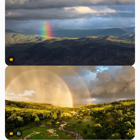
Premium
Premium
Premium
Premium
Tekoälyn luoma