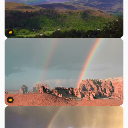
Premium
Premium
Premium
Premium