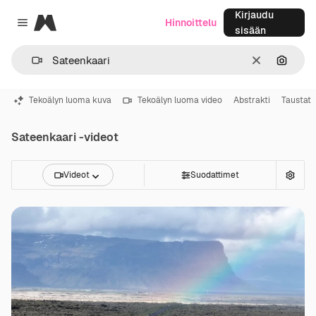
Kirjaudu
Magnific
Hinnoittelu
Close menu
sisään
Selkeä
Hae ku
Tekoälyn luoma kuva
Tekoälyn luoma video
Abstrakti
Taustat
Sateenkaari -videot
Videot
Suodattimet