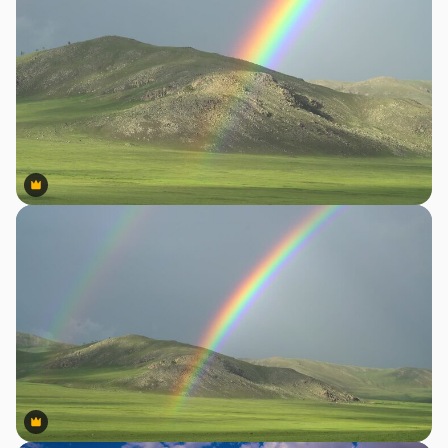
Premium
Premium
Premium
Premium