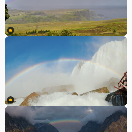
Premium
Premium
Premium
Premium