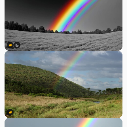
Premium
Premium
Tekoälyn luoma
Premium
Premium