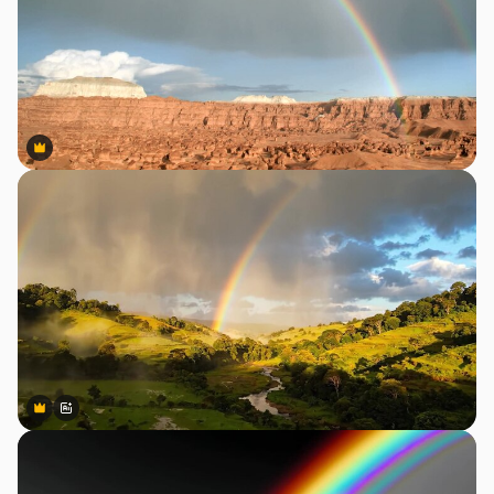
Premium
Premium
Premium
Premium
Tekoälyn luoma