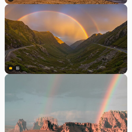
Premium
Premium
Premium
Premium
Tekoälyn luoma