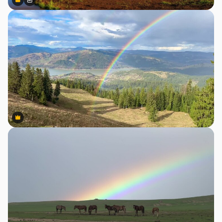
Premium
Premium
Tekoälyn luoma
Premium
Premium