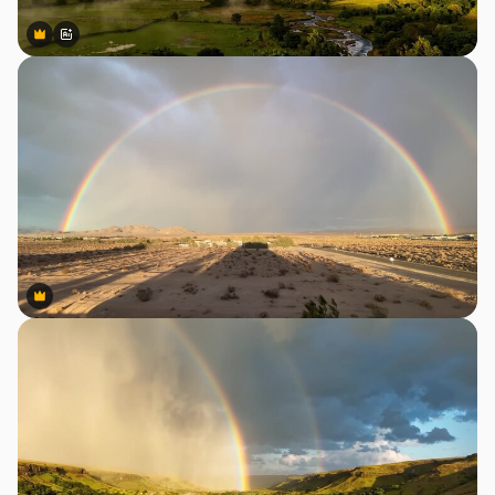
Premium
Premium
Tekoälyn luoma
Premium
Premium