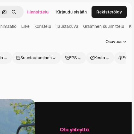
Hinnoittelu
Kirjaudu sisään
Rekisteröidy
keä
Hae kuvan perusteella
Haku
nimaatio
Liike
Koristelu
Taustakuva
Graafinen suunnittelu
Ku
Osuvuus
io
Suuntautuminen
FPS
Kesto
Edist
Yritys
Ota yhteyttä