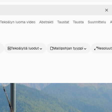
Sel
Tekoälyn luoma video
Abstrakti
Taustat
Tausta
Suunnittelu
A
Tekoälyllä luodut
Mallipohjan tyyppi
Resoluut
Tuotteet
Aloita