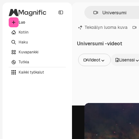
Luo
Tekoälyn luoma kuva
Kotiin
Haku
Universumi -videot
Kuvapankki
Videot
Lisenssi
Tutkia
Kaikki kuvat
Kaikki työkalut
Vektorit
Kuvituksia
Valokuvat
PSD
Mallipohja
Mallikuvat
Videot
Videomateriaali
Liikegrafiikka
Videopohjat
Kuvakkeet
3D mallit
Fontit