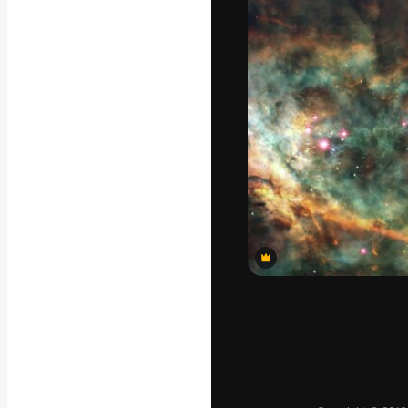
Luova alusta pa
toteuttamiseen. 
luovien alojen a
toimistojen ja 
Suomi
Premium
Premium
Premium
Premium
Premium
Premium
Premium
Premium
Premium
Premium
Premium
Premium
Premium
Premium
Premium
Premium
Premium
Premium
Premium
Premium
Premium
Premium
Premium
Premium
Premium
Premium
Premium
Premium
Premium
Premium
Premium
Premium
Premium
Premium
Premium
Premium
Premium
Premium
Premium
Premium
Premium
Premium
Premium
Premium
Premium
Premium
Premium
Premium
Premium
Premium
Premium
Premium
Premium
Premium
Premium
Premium
Premium
Premium
Premium
Premium
Premium
Premium
Premium
Premium
Premium
Premium
Premium
Premium
Premium
Premium
Premium
Premium
Premium
Premium
Premium
Premium
Premium
Premium
Premium
Premium
Premium
Premium
Premium
Premium
Premium
Premium
Premium
Premium
Premium
Premium
Premium
Premium
Premium
Premium
Premium
Premium
Premium
Premium
Premium
Premium
Tekoälyn luoma
Tekoälyn luoma
Tekoälyn luoma
Tekoälyn luoma
Tekoälyn luoma
Tekoälyn luoma
Tekoälyn luoma
Tekoälyn luoma
Tekoälyn luoma
Tekoälyn luoma
Tekoälyn luoma
Tekoälyn luoma