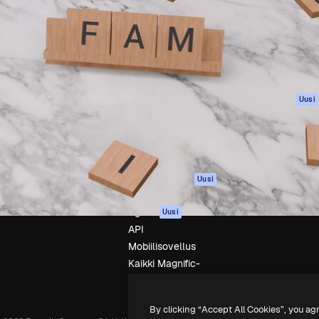
rhaiden töidesi
Spaces
Academy
Yli miljoona tilaajaa
Tekoälyavustaja
Dokumentaatio
mmattilaisten, yritysten,
Tekoälyllä toimiva
Tuki
studioiden joukossa.
kuvageneraattori
Käyttöehdot
Tekoälyllä toimiva
Tietosuojakäytän
videogeneraattori
Alkuperäiset
Uusi
Tekoälyllä toimiva
Evästepolitiikka
äänigeneraattori
Luottamuskesku
Kuvapankkisisältö
Kumppanit
MCP
Yrityksille
Claudelle ja
Uusi
ChatGPT:lle
Agentit
Uusi
API
Mobiilisovellus
Kaikki Magnific-
työkalut
By clicking “Accept All Cookies”, you ag