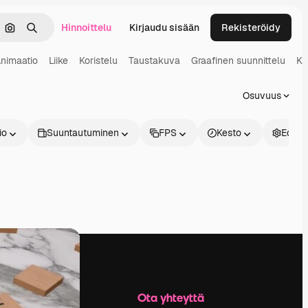
Hinnoittelu
Kirjaudu sisään
Rekisteröidy
keä
Hae kuvan perusteella
Haku
nimaatio
Liike
Koristelu
Taustakuva
Graafinen suunnittelu
Ku
Osuvuus
io
Suuntautuminen
FPS
Kesto
Edist
Yritys
Ota yhteyttä