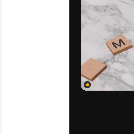
Luova alusta pa
toteuttamiseen. 
luovien alojen a
toimistojen ja 
Suomi
Premium
Premium
Premium
Premium
Premium
Premium
Premium
Premium
Premium
Premium
Premium
Premium
Premium
Premium
Premium
Premium
Premium
Premium
Premium
Premium
Premium
Premium
Premium
Premium
Premium
Premium
Premium
Premium
Premium
Premium
Premium
Premium
Premium
Premium
Premium
Premium
Premium
Premium
Premium
Premium
Premium
Premium
Premium
Premium
Premium
Premium
Premium
Premium
Premium
Premium
Premium
Premium
Premium
Premium
Premium
Premium
Premium
Premium
Premium
Premium
Premium
Premium
Premium
Premium
Premium
Premium
Premium
Premium
Premium
Premium
Premium
Premium
Premium
Premium
Premium
Premium
Premium
Premium
Premium
Premium
Premium
Premium
Premium
Premium
Premium
Premium
Premium
Premium
Premium
Premium
Premium
Premium
Premium
Premium
Premium
Premium
Premium
Premium
Premium
Premium
Tekoälyn luoma