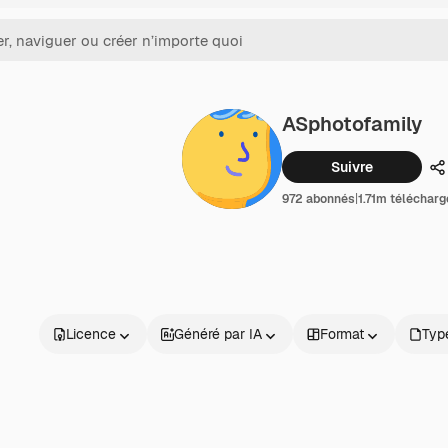
ASphotofamily
Suivre
P
972 abonnés
|
1.71m téléchar
Licence
Généré par IA
Format
Type