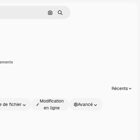
Rechercher par image
Rechercher
artager
gements
Récents
Modification
 de fichier
Avancé
en ligne