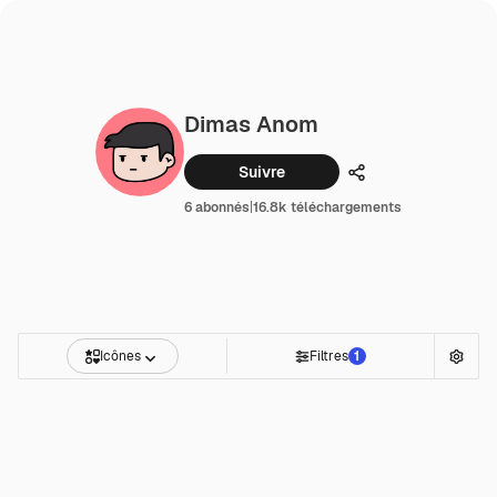
Dimas Anom
Suivre
Partager
6 abonnés
|
16.8k téléchargements
Icônes
Filtres
1