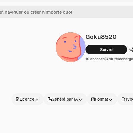
Goku8520
Suivre
10 abonnés
|
3.9k télécharg
Licence
Généré par IA
Format
Type