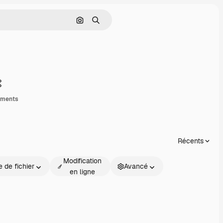
Rechercher par image
Rechercher
Partager
ements
Récents
Modification
 de fichier
Avancé
en ligne