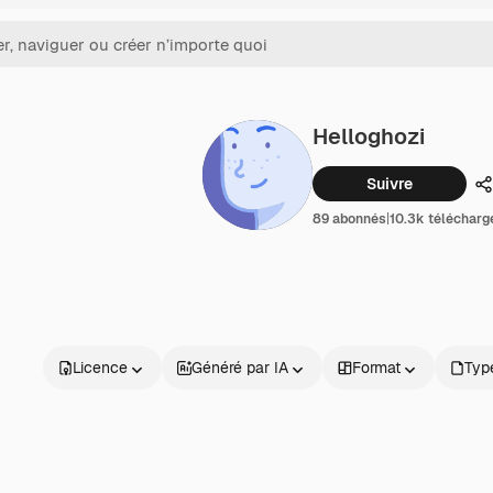
Helloghozi
Suivre
P
89 abonnés
|
10.3k téléchar
Licence
Généré par IA
Format
Type