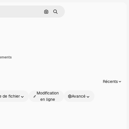
Rechercher par image
Rechercher
artager
gements
Récents
Modification
 de fichier
Avancé
en ligne