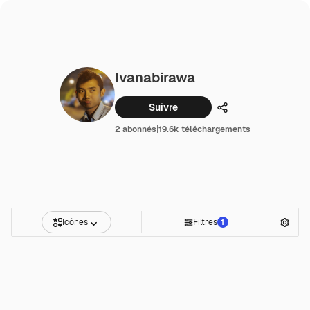
Ivanabirawa
Suivre
Partager
2 abonnés
|
19.6k téléchargements
Icônes
Filtres
1