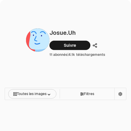
Josue.uh
Suivre
Partager
11 abonnés
|
4.1k téléchargements
Toutes les images
Filtres