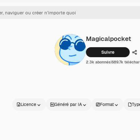
Magicalpocket
Suivre
Pa
2.3k abonnés
|
689.7k télécha
Licence
Généré par IA
Format
Type