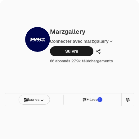
Marzgallery
Connecter avec marzgallery
Suivre
Partager
66 abonnés
|
27.9k téléchargements
Icônes
Filtres
1