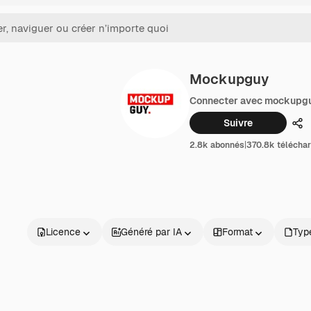
Mockupguy
Connecter avec mockupg
Suivre
Pa
2.8k abonnés
|
370.8k télécha
Licence
Généré par IA
Format
Type