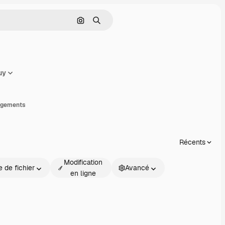
Rechercher par image
Rechercher
uy
rtager
rgements
Récents
Modification
 de fichier
Avancé
en ligne