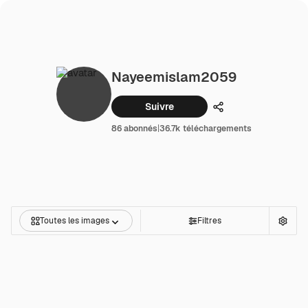
Nayeemislam2059
Suivre
Partager
86 abonnés
|
36.7k téléchargements
Toutes les images
Filtres