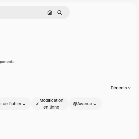
Rechercher par image
Rechercher
rtager
gements
Récents
Modification
 de fichier
Avancé
en ligne