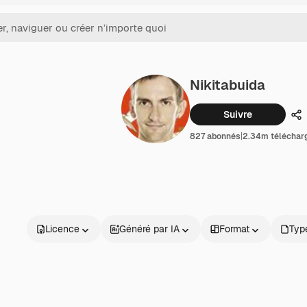
Nikitabuida
Suivre
Pa
827 abonnés
|
2.34m téléchar
Licence
Généré par IA
Format
Type