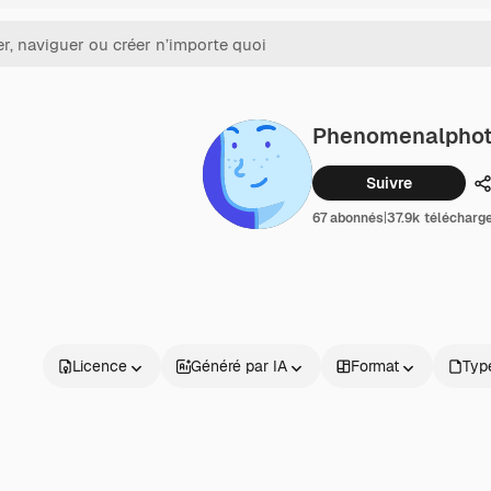
Phenomenalpho
Suivre
P
67 abonnés
|
37.9k téléchar
Licence
Généré par IA
Format
Type