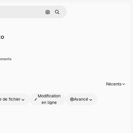
Rechercher par image
Rechercher
to
artager
gements
Récents
Modification
 de fichier
Avancé
en ligne