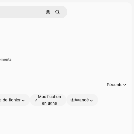
Rechercher par image
Rechercher
artager
ements
Récents
Modification
 de fichier
Avancé
en ligne