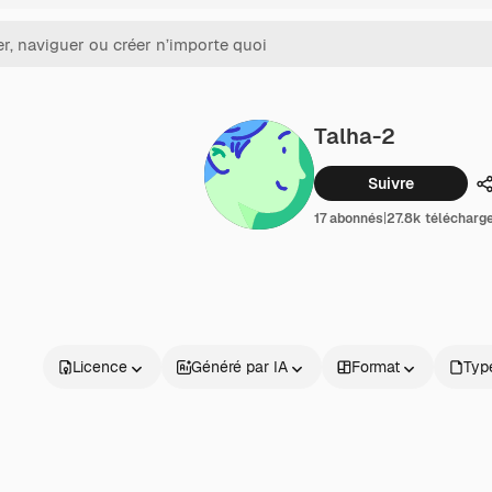
Talha-2
Suivre
P
17 abonnés
|
27.8k télécharg
Licence
Généré par IA
Format
Type