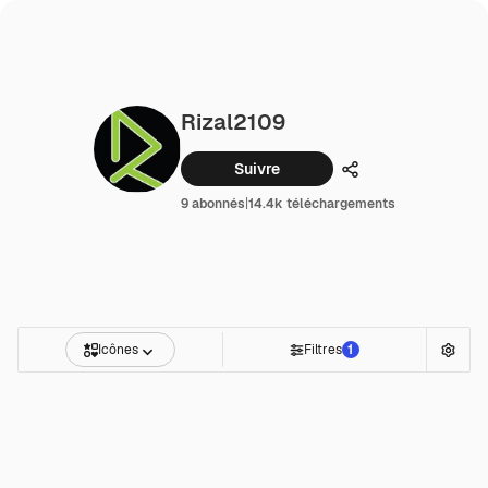
Rizal2109
Suivre
Partager
9 abonnés
|
14.4k téléchargements
Icônes
Filtres
1