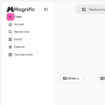
Créer
Accueil
Rechercher
Stock
Explorer
Tous les outils
Icônes
S
Toutes les images
Stat
Vecteurs
Ani
Illustrations
Stic
Photos
Inter
PSD
Modèles