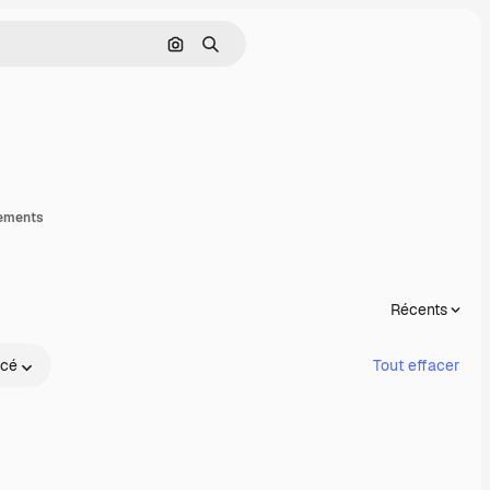
Rechercher par image
Rechercher
artager
gements
Récents
cé
Tout effacer