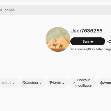
User7636266
Suivre
P
26 abonnés
|
16.2k téléchar
Contour
tatique
Couleur
Style
Avan
modifiable
ique
mé
ker
face