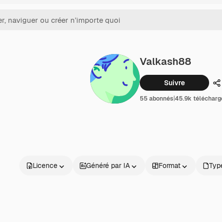
Valkash88
Suivre
P
55 abonnés
|
45.9k téléchar
Licence
Généré par IA
Format
Type