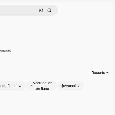
Rechercher par image
Rechercher
artager
gements
Récents
Modification
 de fichier
Avancé
en ligne