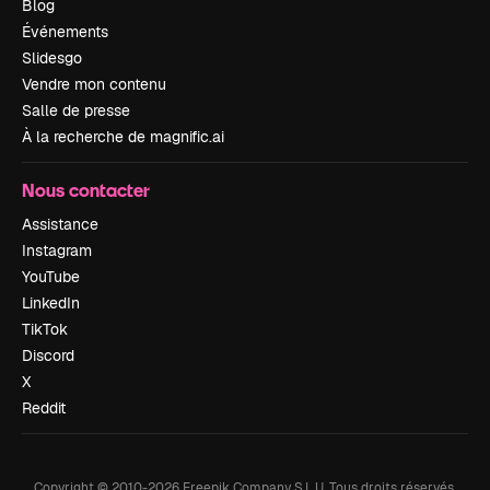
Blog
Événements
Slidesgo
Vendre mon contenu
Salle de presse
À la recherche de magnific.ai
Nous contacter
Assistance
Instagram
YouTube
LinkedIn
TikTok
Discord
X
Reddit
Copyright © 2010-
2026
Freepik Company S.L.U.
Tous droits réservés
.