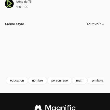
Icône de 75
rizal2109
Même style
Tout voir
éducation
nombre
personnage
math
symbole de 