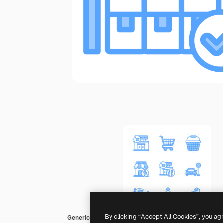
By clicking “Accept All Cookies”, you ag
Generic color lineal-color