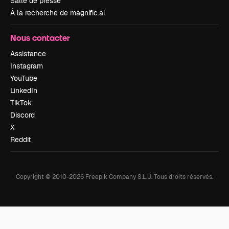
Salle de presse
À la recherche de magnific.ai
Nous contacter
Assistance
Instagram
YouTube
LinkedIn
TikTok
Discord
X
Reddit
Copyright © 2010-
2026
Freepik Company S.L.U.
Tous droits réservés
.