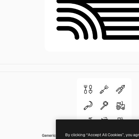
By clicking “Accept All Cookies”, you ag
Generic black outline