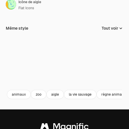
Icône de aigle
Flat Icons
Même style
Tout voir
animaux
zoo
aigle
la vie sauvage
règne animal