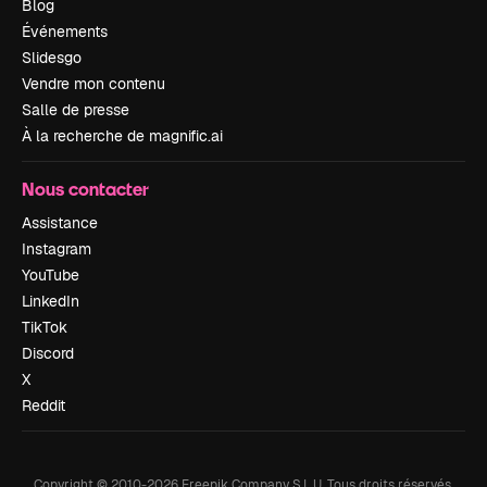
Blog
Événements
Slidesgo
Vendre mon contenu
Salle de presse
À la recherche de magnific.ai
Nous contacter
Assistance
Instagram
YouTube
LinkedIn
TikTok
Discord
X
Reddit
Copyright © 2010-
2026
Freepik Company S.L.U.
Tous droits réservés
.